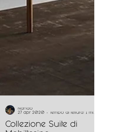
Nando
27 apr 2020
Tempo di lettura: 1 min