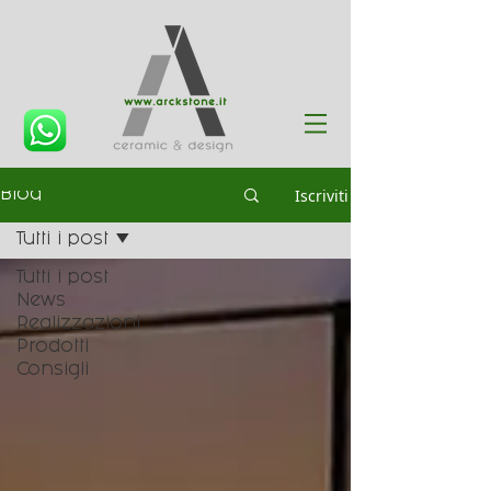
Iscriviti
Blog
Tutti i post
Tutti i post
News
Realizzazioni
Prodotti
Consigli