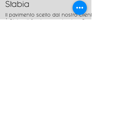
Casa privata a
Castellammare di
Stabia
Il pavimento scelto dal nostro cliente
è Pietre di Sardegna nel colore Punta
Molara dell'azienda
#CasalgrandePadana. Un pavimento
che...