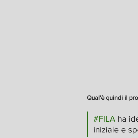
Qual'è quindi il pr
#FILA
 ha id
iniziale e s