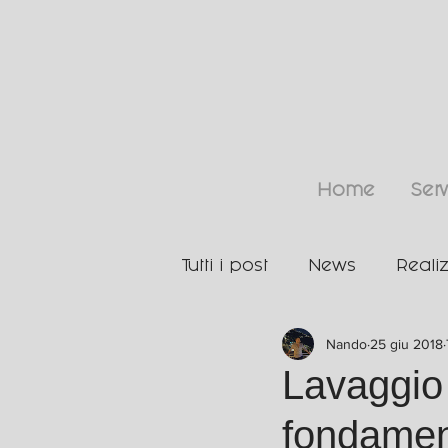
Home
Serv
Tutti i post
News
Reali
Nando
25 giu 2018
Lavaggio
fondamen