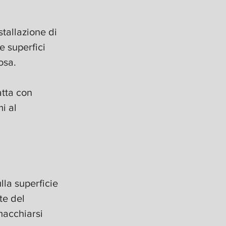
tallazione di 
 superfici 
osa.
tta con 
i al 
lla superficie 
te del 
acchiarsi 