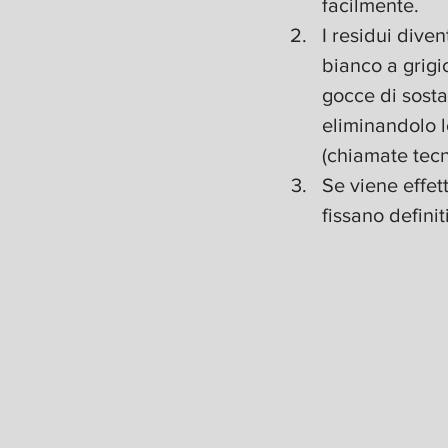
facilmente.
I residui dive
bianco a grigi
gocce di sosta
eliminandolo 
(chiamate tecn
Se viene effet
fissano defini