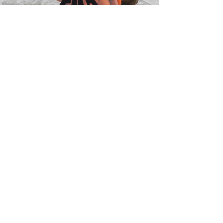
Arckstone Srl Unipersonale
Via Nazionale 59 - 80042 -
Boscotrecase (NA)
P. Iva e C.F. 06516981211
Tel.
+39 0818585600
Fax
+39 0818588336
email:
info@arckstone.com
I Nostri Orari:
Lun - Ven
8:30 - 13:00; 15:00 - 19:30
Sab
8:30 - 13:00
Dom
Chiusi
Informativa sulla Privacy