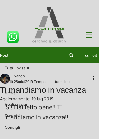
Iscriviti
Post
Tutti i post
Nando
Tutti i post
28 giu 2019
Tempo di lettura: 1 min
Ti mandiamo in vacanza
News
Aggiornamento:
19 lug 2019
Realizzazioni
Si! Hai letto bene!! Ti 
Prodotti
mandiamo in vacanza!!!
Consigli