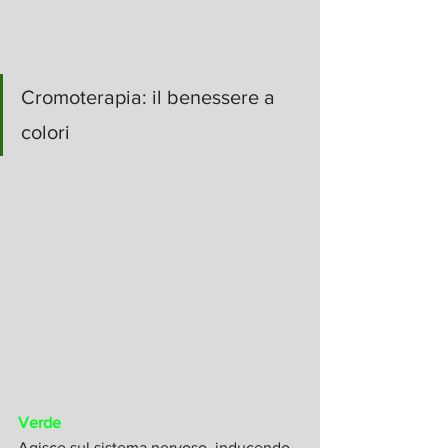
Cromoterapia: il benessere a 
colori
Verde
Agisce sul sistema nervoso, inducendo 