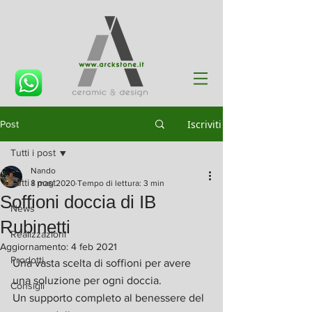
Iscriviti
Post
Tutti i post
Nando
Tutti i post
8 mag 2020
Tempo di lettura: 3 min
Soffioni doccia di IB
News
Rubinetti
Realizzazioni
Aggiornamento:
4 feb 2021
Prodotti
Una vasta scelta di soffioni per avere 
una soluzione per ogni doccia.
Consigli
Un supporto completo al benessere del 