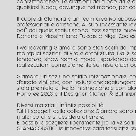
contemporaneo. Le citazioni della pop art e del
qualsiasi luogo, dovunque nel mondo, per co
Il cuore di Glamora è un team creativo appassi
professionali e artistiche. Al suo incessante la
pot” dal quale scaturiscono idee sempre nuove:
Doriana e Massimiliano Fuksas o Nigel Coates
I wallcovering Glamora sono stati scelti da impo
molteplici scenari di vita e architettura. Dalle 
tendenza, show-room di moda… spaziando dall’Eur
realizzazioni completamente su misura per og
Glamora unisce uno spirito internazionale, con
d’arredo viniliche, con texture che aggiungono
stata premiata a livello internazionale con alc
Honoree 2013 e il Designer Kitchen & Bathro
Diversi materiali, infinite possibilità
Tutti i soggetti della collezione Glamora sono re
materico che si desidera ottenere.
È possibile scegliere liberamente fra la versati
GLAMACOUSTIC, le innovative caratteristiche t